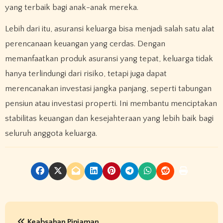
yang terbaik bagi anak-anak mereka.
Lebih dari itu, asuransi keluarga bisa menjadi salah satu alat
perencanaan keuangan yang cerdas. Dengan
memanfaatkan produk asuransi yang tepat, keluarga tidak
hanya terlindungi dari risiko, tetapi juga dapat
merencanakan investasi jangka panjang, seperti tabungan
pensiun atau investasi properti. Ini membantu menciptakan
stabilitas keuangan dan kesejahteraan yang lebih baik bagi
seluruh anggota keluarga.
P
Keabsahan Pinjaman