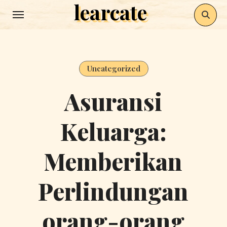
learcate
Skip
to
content
Uncategorized
Asuransi
Keluarga:
Memberikan
Perlindungan
orang-orang