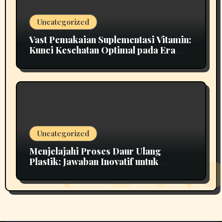
Uncategorized
Vast Pemakaian Suplementasi Vitamin:
Kunci Kesehatan Optimal pada Era
Modern
Uncategorized
Menjelajahi Proses Daur Ulang
Plastik: Jawaban Inovatif untuk
Mendukung Lingkungan