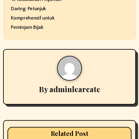
o
Daring: Petunjuk
s
Komprehensif untuk
t
Peminjam Bijak
n
a
v
i
By
adminlearcate
g
a
t
i
Related Post