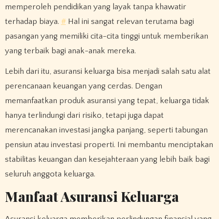
memperoleh pendidikan yang layak tanpa khawatir
terhadap biaya.
#
Hal ini sangat relevan terutama bagi
pasangan yang memiliki cita-cita tinggi untuk memberikan
yang terbaik bagi anak-anak mereka.
Lebih dari itu, asuransi keluarga bisa menjadi salah satu alat
perencanaan keuangan yang cerdas. Dengan
memanfaatkan produk asuransi yang tepat, keluarga tidak
hanya terlindungi dari risiko, tetapi juga dapat
merencanakan investasi jangka panjang, seperti tabungan
pensiun atau investasi properti. Ini membantu menciptakan
stabilitas keuangan dan kesejahteraan yang lebih baik bagi
seluruh anggota keluarga.
Manfaat Asuransi Keluarga
Asuransi keluarga memberikan perlindungan finansial yang