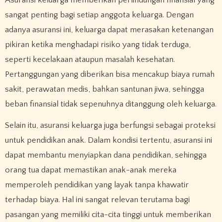
sangat penting bagi setiap anggota keluarga. Dengan
adanya asuransi ini, keluarga dapat merasakan ketenangan
pikiran ketika menghadapi risiko yang tidak terduga,
seperti kecelakaan ataupun masalah kesehatan.
Pertanggungan yang diberikan bisa mencakup biaya rumah
sakit, perawatan medis, bahkan santunan jiwa, sehingga
beban finansial tidak sepenuhnya ditanggung oleh keluarga.
Selain itu, asuransi keluarga juga berfungsi sebagai proteksi
untuk pendidikan anak. Dalam kondisi tertentu, asuransi ini
dapat membantu menyiapkan dana pendidikan, sehingga
orang tua dapat memastikan anak-anak mereka
memperoleh pendidikan yang layak tanpa khawatir
terhadap biaya. Hal ini sangat relevan terutama bagi
pasangan yang memiliki cita-cita tinggi untuk memberikan