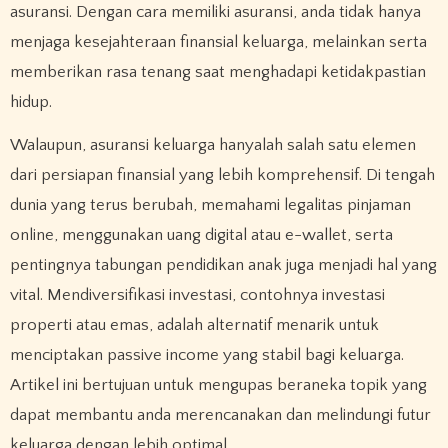
asuransi. Dengan cara memiliki asuransi, anda tidak hanya
menjaga kesejahteraan finansial keluarga, melainkan serta
memberikan rasa tenang saat menghadapi ketidakpastian
hidup.
Walaupun, asuransi keluarga hanyalah salah satu elemen
dari persiapan finansial yang lebih komprehensif. Di tengah
dunia yang terus berubah, memahami legalitas pinjaman
online, menggunakan uang digital atau e-wallet, serta
pentingnya tabungan pendidikan anak juga menjadi hal yang
vital. Mendiversifikasi investasi, contohnya investasi
properti atau emas, adalah alternatif menarik untuk
menciptakan passive income yang stabil bagi keluarga.
Artikel ini bertujuan untuk mengupas beraneka topik yang
dapat membantu anda merencanakan dan melindungi futur
keluarga dengan lebih optimal.