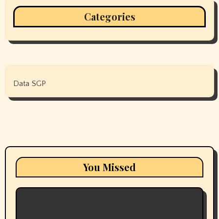
Categories
Data SGP
You Missed