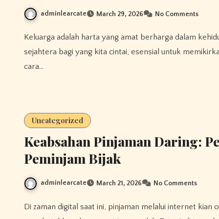
adminlearcate
March 29, 2026
No Comments
Keluarga adalah harta yang amat berharga dalam kehidupan manusia. Dalam membangun kehidupan aman dan
sejahtera bagi yang kita cintai, esensial untuk memikir
cara…
Uncategorized
Keabsahan Pinjaman Daring: P
Peminjam Bijak
adminlearcate
March 21, 2026
No Comments
Di zaman digital saat ini, pinjaman melalui internet kian opsi digemari untuk sebagian besar orang saat