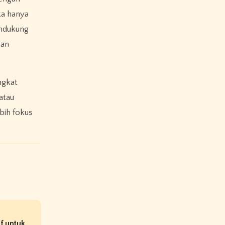
ka hanya
endukung
kan
ngkat
atau
bih fokus
f untuk