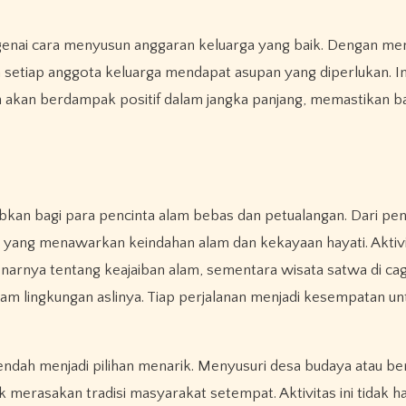
engenai cara menyusun anggaran keluarga yang baik. Dengan m
n setiap anggota keluarga mendapat asupan yang diperlukan. I
 akan berdampak positif dalam jangka panjang, memastikan b
.
kan bagi para pencinta alam bebas dan petualangan. Dari pe
n yang menawarkan keindahan alam dan kekayaan hayati. Aktivi
arnya tentang keajaiban alam, sementara wisata satwa di ca
m lingkungan aslinya. Tiap perjalanan menjadi kesempatan un
endah menjadi pilihan menarik. Menyusuri desa budaya atau ber
 merasakan tradisi masyarakat setempat. Aktivitas ini tidak h