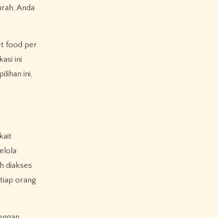
urah, Anda
et food per
asi ini
ihan ini,
kait
elola
h diakses
tiap orang
Dengan