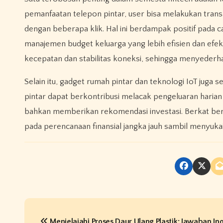
pemanfaatan telepon pintar, user bisa melakukan tran
dengan beberapa klik. Hal ini berdampak positif pad
manajemen budget keluarga yang lebih efisien dan efek
kecepatan dan stabilitas koneksi, sehingga menyederha
Selain itu, gadget rumah pintar dan teknologi IoT jug
pintar dapat berkontribusi melacak pengeluaran hari
bahkan memberikan rekomendasi investasi. Berkat berb
pada perencanaan finansial jangka jauh sambil menyuka
P
Menjelajahi Proses Daur Ulang Plastik: Jawaban Ino