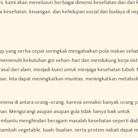
ini, kami akan menelusuri berbagai dimensi kesehatan dan dan
 kesehatan, keuangan, dan kehidupan social dan budaya di ne
hidup yang serba cepat seringkali mengabaikan pola makan sehat
menuhi kebutuhan gizi sehari-hari dan mendukung kerja sis
asal dari alam, menjadi kunci untuk menjaga kesehatan tubuh. 
ian, kita dapat meningkatkan imunitas, meningkatkan metabol
enomena di antara orang-orang, karena semakin banyak orang y
n. Mengurangi asupan asupan gula tidak hanya baik untuk
embantu menghindari beragam masalah kesehatan seperti dia
nambah vegetable, buah-buahan, serta protein nabati dapat