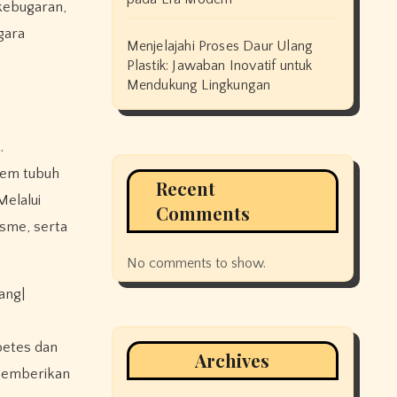
 kebugaran,
gara
Menjelajahi Proses Daur Ulang
Plastik: Jawaban Inovatif untuk
Mendukung Lingkungan
.
tem tubuh
Recent
Melalui
Comments
isme, serta
No comments to show.
ang|
betes dan
Archives
 memberikan