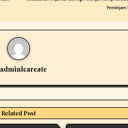
Peminjam 
adminlearcate
Related Post