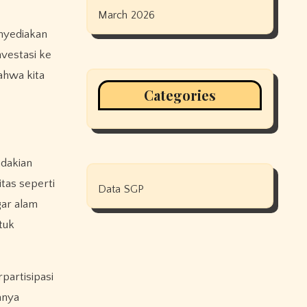
March 2026
enyediakan
nvestasi ke
ahwa kita
Categories
ndakian
tas seperti
Data SGP
gar alam
tuk
partisipasi
anya