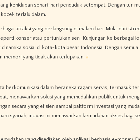
ang kehidupan sehari-hari penduduk setempat. Dengan tur m
ocek terlalu dalam.
bagai atraksi yang berlangsung di malam hari. Mulai dari stre
perti konser atau pertunjukan seni. Kunjungan ke berbagai lok
namika sosial di kota-kota besar Indonesia. Dengan semua pil
an memori yang tidak akan terlupakan.
#
ita berkomunikasi dalam beraneka ragam servis, termasuk ter
cepat, menawarkan solusi yang memudahkan publik untuk meng
ngan secara yang efisien sampai paltform investasi yang muda
aham syariah, inovasi ini menawarkan kemudahan akses bagi se
kemudahan yang disediakan oleh aplikasi berbasis e-money. 