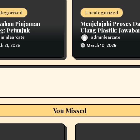
tegorized
Uncategorized
sahan Pinjaman
Menjelajahi Proses D
g: Petunjuk
Ulang Plastik: Jawaba
ehensif untuk
Inovatif untuk Mendu
minlearcate
adminlearcate
njam Bijak
Lingkungan
h 21, 2026
March 10, 2026
You Missed