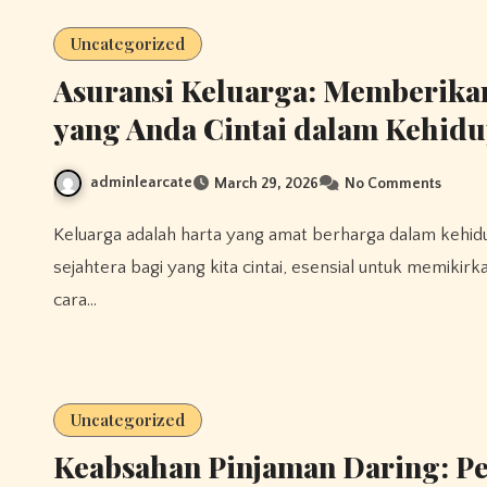
Uncategorized
Asuransi Keluarga: Memberika
yang Anda Cintai dalam Kehid
adminlearcate
March 29, 2026
No Comments
Keluarga adalah harta yang amat berharga dalam kehidupan manusia. Dalam membangun kehidupan aman dan
sejahtera bagi yang kita cintai, esensial untuk memikir
cara…
Uncategorized
Keabsahan Pinjaman Daring: P