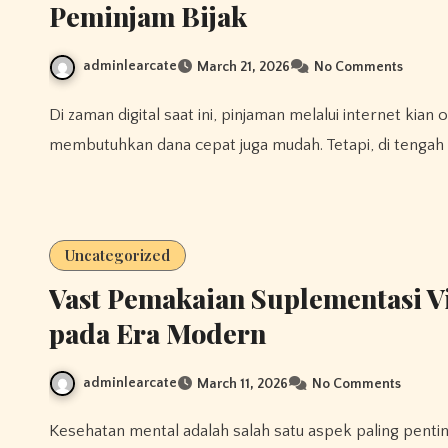
Peminjam Bijak
adminlearcate
March 21, 2026
No Comments
Di zaman digital saat ini, pinjaman melalui internet kian opsi digemari untuk sebagian besar orang saat
membutuhkan dana cepat juga mudah. Tetapi, di tengah 
Uncategorized
Vast Pemakaian Suplementasi V
pada Era Modern
adminlearcate
March 11, 2026
No Comments
Kesehatan mental adalah salah satu aspek paling penting dalam hidup modern yg serba cepatnya dan dipenuhi