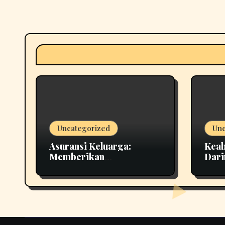
Uncategorized
Unc
Asuransi Keluarga:
Keab
Memberikan
Dari
Perlindungan orang-
Komp
orang yang Anda Cintai
Pemi
dalam Kehidupan Anda