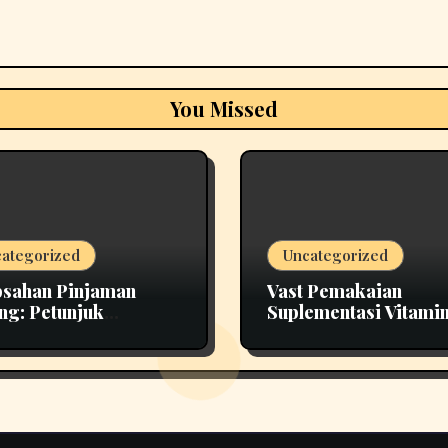
You Missed
ategorized
Uncategorized
sahan Pinjaman
Vast Pemakaian
ng: Petunjuk
Suplementasi Vitamin
rehensif untuk
Kunci Kesehatan Opt
njam Bijak
pada Era Modern